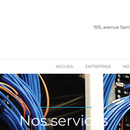
1515, avenue Sai
ACCUEIL
ENTREPRISE
NO
Nos services